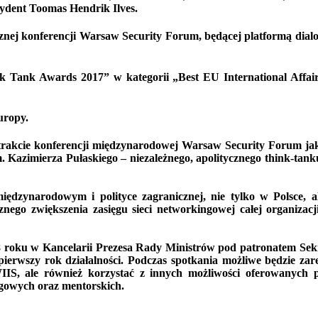
zydent Toomas Hendrik Ilves.
znej konferencji Warsaw Security Forum, będącej platformą dial
k Tank Awards 2017” w kategorii „Best EU International Affair
uropy.
 trakcie konferencji międzynarodowej Warsaw Security Forum ja
 Kazimierza Pułaskiego – niezależnego, apolitycznego think-tanku
ędzynarodowym i polityce zagranicznej, nie tylko w Polsce, a
go zwiększenia zasięgu sieci networkingowej całej organizacji
18 roku w Kancelarii Prezesa Rady Ministrów pod patronatem Sek
 pierwszy rok działalności. Podczas spotkania możliwe będzie zar
WIIS, ale również korzystać z innych możliwości oferowanych
gowych oraz mentorskich.