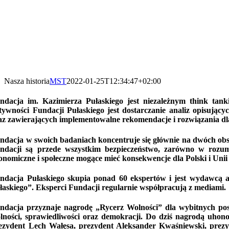
Nasza historia
MST
2022-01-25T12:34:47+02:00
ndacja im. Kazimierza Pułaskiego jest niezależnym think tan
tywności Fundacji Pułaskiego jest dostarczanie analiz opisuj
az zawierających implementowalne rekomendacje i rozwiązania d
ndacja w swoich badaniach koncentruje się głównie na dwóch obsz
ndacji są przede wszystkim bezpieczeństwo, zarówno w rozum
onomiczne i społeczne mogące mieć konsekwencje dla Polski i Unii
ndacja Pułaskiego skupia ponad 60 ekspertów i jest wydawcą 
łaskiego”. Eksperci Fundacji regularnie współpracują z mediami.
ndacja przyznaje nagrodę „Rycerz Wolności” dla wybitnych posta
lności, sprawiedliwości oraz demokracji. Do dziś nagrodą uhono
ezydent Lech Wałęsa, prezydent Aleksander Kwaśniewski, prezy