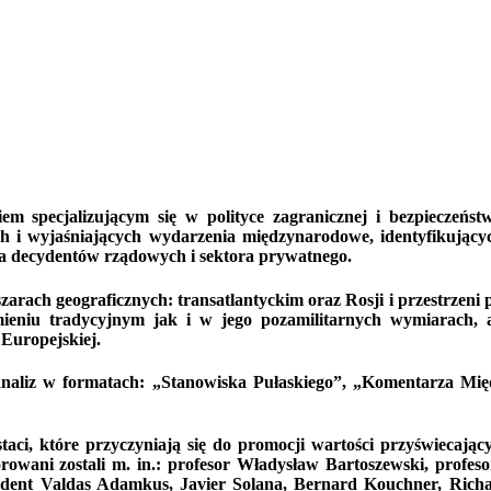
kiem specjalizującym się w polityce zagranicznej i bezpiecze
ących i wyjaśniających wydarzenia międzynarodowe, identyfikuj
la decydentów rządowych i sektora prywatnego.
arach geograficznych: transatlantyckim oraz Rosji i przestrzeni 
ieniu tradycyjnym jak i w jego pozamilitarnych wymiarach, a
 Europejskiej.
analiz w formatach: „Stanowiska Pułaskiego”, „Komentarza Mi
ci, które przyczyniają się do promocji wartości przyświecając
rowani zostali m. in.: profesor Władysław Bartoszewski, profes
dent Valdas Adamkus, Javier Solana, Bernard Kouchner, Richa