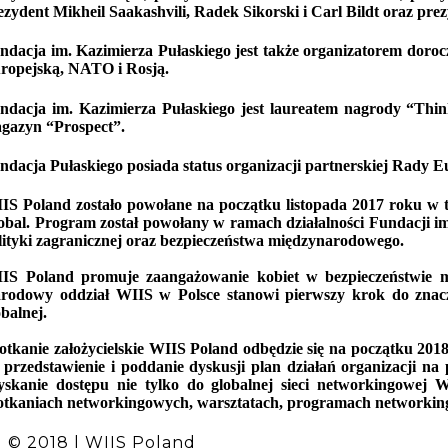
ezydent Mikheil Saakashvili, Radek Sikorski i Carl Bildt oraz pre
ndacja im. Kazimierza Pułaskiego jest także organizatorem doroc
ropejską, NATO i Rosją.
ndacja im. Kazimierza Pułaskiego jest laureatem nagrody “Thin
gazyn “Prospect”.
ndacja Pułaskiego posiada status organizacji partnerskiej Rady E
IS Poland zostało powołane na początku listopada 2017 roku w
obal. Program został powołany w ramach działalności Fundacji im.
lityki zagranicznej oraz bezpieczeństwa międzynarodowego.
IS Poland promuje zaangażowanie kobiet w bezpieczeństwie mi
rodowy oddział WIIS w Polsce stanowi pierwszy krok do znaczne
obalnej.
otkanie założycielskie WIIS Poland odbędzie się na początku 20
 przedstawienie i poddanie dyskusji plan działań organizacji na
yskanie dostępu nie tylko do globalnej sieci networkingowej 
otkaniach networkingowych, warsztatach, programach networkin
© 2018 | WIIS Poland