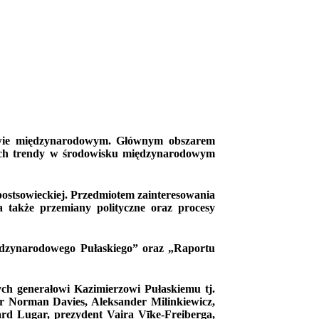
ństwie międzynarodowym. Głównym obszarem
ących trendy w środowisku międzynarodowym
postsowieckiej. Przedmiotem zainteresowania
 także przemiany polityczne oraz procesy
ędzynarodowego Pułaskiego” oraz „Raportu
ych generałowi Kazimierzowi Pułaskiemu tj.
or Norman Davies, Aleksander Milinkiewicz,
rd Lugar, prezydent Vaira Vīķe-Freiberga,